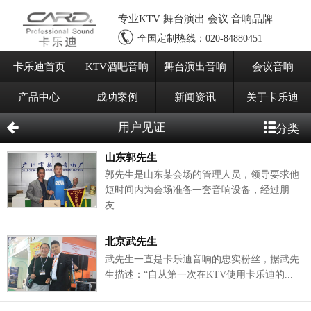
专业KTV 舞台演出 会议 音响品牌
全国定制热线：
020-84880451
卡乐迪首页
KTV酒吧音响
舞台演出音响
会议音响
产品中心
成功案例
新闻资讯
关于卡乐迪
用户见证
分类
山东郭先生
郭先生是山东某会场的管理人员，领导要求他
短时间内为会场准备一套音响设备，经过朋
友...
北京武先生
武先生一直是卡乐迪音响的忠实粉丝，据武先
生描述：“自从第一次在KTV使用卡乐迪的...