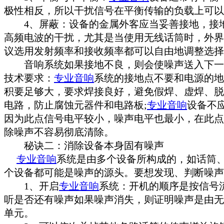
极性相反，所以干扰信号在平衡传输的负载上可以
4、屏蔽：设备的金属外客应当妥善接地，接地
高频电波的干扰，尤其是当使用无线话筒时，外界
议选用发射频率和接收频率都可以自由地调整选择
音响系统如果接地不良，则会使噪声送入下一级
技术要求：
专业音响
系统的接地点不要和电源的地
积要足够大，要求焊接良好，避免假焊、虚焊、脱
电路，防止腐蚀元器件和电路板;
专业音响
设备不
因为此点信号电平较小，噪声电平也最小，在此点
除噪声不容易彻底清除。
秘诀二：消除设备本身固有噪声
专业音响
系统是由多个设备所构成的，如话筒
个设备都可能是噪声的源头。要想发现、判断噪声
1、开启
专业音响
系统：开机的顺序是按信号
听是否还有噪声如果噪声消失，则证明噪声是由无
单元。