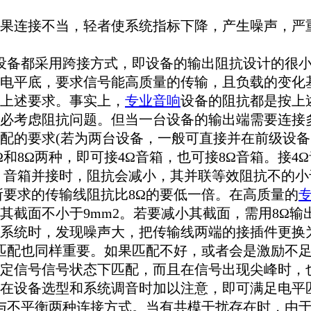
果连接不当，轻者使系统指标下降，产生噪声，严
设备都采用跨接方式，即设备的输出阻抗设计的很
电平底，要求信号能高质量的传输，且负载的变化
上述要求。事实上，
专业音响
设备的阻抗都是按上
必考虑阻抗问题。但当一台设备的输出端需要连接
配的要求(若为两台设备，一般可直接并在前级设备
和8Ω两种，即可接4Ω音箱，也可接8Ω音箱。接4
，音箱并接时，阻抗会减小，其并联等效阻抗不的
所要求的传输线阻抗比8Ω的要低一倍。在高质量的
则要求其截面不小于9mm2。若要减小其截面，需用8
系统时，发现噪声大，把传输线两端的接插件更换
匹配也同样重要。如果匹配不好，或者会是激励不
定信号信号状态下匹配，而且在信号出现尖峰时，也
在设备选型和系统调音时加以注意，即可满足电平
与不平衡两种连接方式。当有共模干扰存在时，由