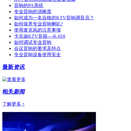
音响的PA系统
专业音响的清晰度
如何成为一名合格的KTV音响调音员？
如何保养专业音响喇叭?
使用麦克风的注意事项
卡乐迪KTV音箱----K-610
如何调试专业音响
会议音响的要求及特点
专业音响设备使用安全
最新
资讯
相关
新闻
了解更多 +