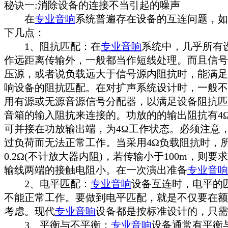
秘诀一:消除设备的连接不当引起的噪声
在
专业音响
系统普遍存在设备的互连问题，如
下几点：
1、阻抗匹配：在
专业音响
系统中，几乎所有
作远距离传输外，一般都当作短线处理。而且信号
压源，或者说负载远大于信号源内阻抗时，能满足
响设备的阻抗匹配。在对扩声系统设计时，一般不
用有源或无源音源信号分配器，以满足设备阻抗匹
音箱的输入阻抗来连接的。功放的的输出阻抗有4Ω
可并接在功放输出端，为4Ω工作状态。必须注意
过负荷而无法正常工作。当采用4Ω负载阻抗时，
0.2Ω(不计放大器内阻)，若传输小于100m，
输线两端的接触电阻小。在一次演出准备
专业音响
2、电平匹配：
专业音响
设备互连时，电平的
不能正常工作。要做到电平匹配，就是不仅要在额
考虑。现代
专业音响
设备都是按标准设计的，只需
3、平衡与不平衡：
专业音响
设备通常有平衡