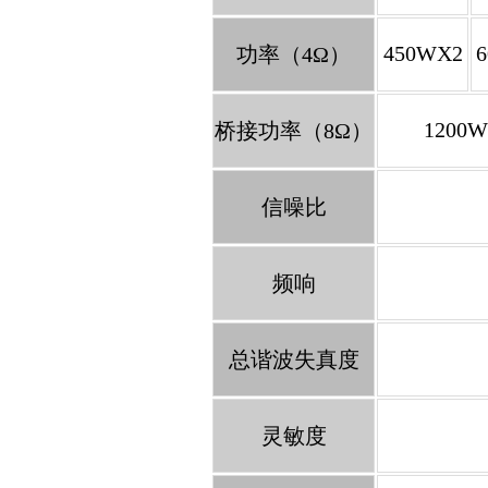
450WX2
功率（4Ω）
1200W
桥接功率（8Ω）
信噪比
频响
总谐波失真度
灵敏度