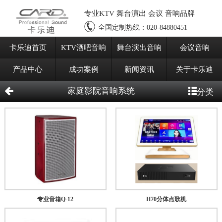
专业KTV 舞台演出 会议 音响品牌
全国定制热线：
020-84880451
卡乐迪首页
KTV酒吧音响
舞台演出音响
会议音响
产品中心
成功案例
新闻资讯
关于卡乐迪
家庭影院音响系统
分类
专业音箱Q-12
H70分体点歌机