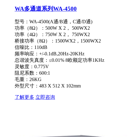
WA多通道系列WA-4500
型号：WA-4500(A通/B通，C通/D通)
功率（8Ω）：500W X 2， 500WX2
功率（4Ω）：750W X 2， 750WX2
桥接功率（8Ω）：1500WX2，1500WX2
信噪比：110dB
频率响应：+/-0.1dB,20Hz-20KHz
总谐波失真度：≤0.01% 8欧额定功率1KHz
灵敏度：0.775V
阻尼系数：600:1
毛重：26KG
外型尺寸：483 X 512 X 102mm
了解更多
立即咨询