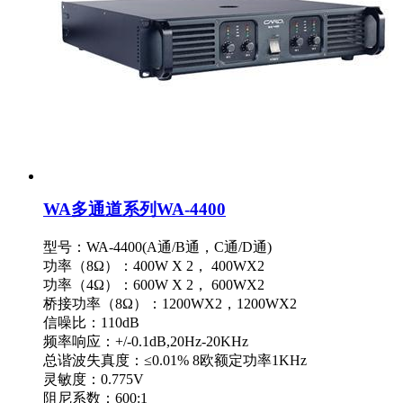
WA多通道系列WA-4400
型号：WA-4400(A通/B通，C通/D通)
功率（8Ω）：400W X 2， 400WX2
功率（4Ω）：600W X 2， 600WX2
桥接功率（8Ω）：1200WX2，1200WX2
信噪比：110dB
频率响应：+/-0.1dB,20Hz-20KHz
总谐波失真度：≤0.01% 8欧额定功率1KHz
灵敏度：0.775V
阻尼系数：600:1