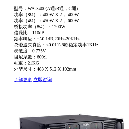
型号：WA-3400(A通/B通，C通)
功率（8Ω）：400W X 2， 400W
功率（4Ω）：450W X 2， 600W
桥接功率（8Ω）：1200W
信噪比：110dB
频率响应：+/-0.1dB,20Hz-20KHz
总谐波失真度：≤0.01% 8欧额定功率1KHz
灵敏度：0.775V
阻尼系数：600:1
毛重：21KG
外型尺寸：483 X 512 X 102mm
了解更多
立即咨询