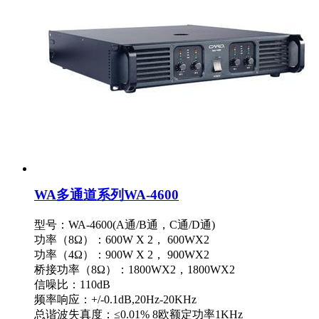
WA多通道系列WA-4600
型号：WA-4600(A通/B通，C通/D通)
功率（8Ω）：600W X 2， 600WX2
功率（4Ω）：900W X 2， 900WX2
桥接功率（8Ω）：1800WX2，1800WX2
信噪比：110dB
频率响应：+/-0.1dB,20Hz-20KHz
总谐波失真度：≤0.01% 8欧额定功率1KHz