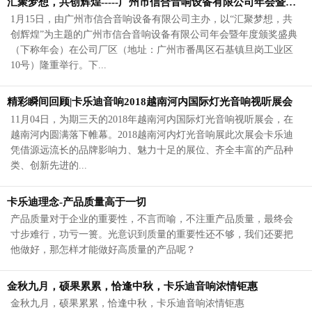
汇聚梦想，共创辉煌-----广州市信合音响设备有限公司年会暨年度颁奖盛典于2019年1月15日在厂区隆重举行！
1月15日，由广州市信合音响设备有限公司主办，以“汇聚梦想，共
创辉煌”为主题的广州市信合音响设备有限公司年会暨年度颁奖盛典
（下称年会）在公司厂区（地址：广州市番禺区石基镇旦岗工业区
10号）隆重举行。下...
精彩瞬间回顾|卡乐迪音响2018越南河内国际灯光音响视听展会
11月04日，为期三天的2018年越南河内国际灯光音响视听展会，在
越南河内圆满落下帷幕。2018越南河内灯光音响展此次展会卡乐迪
凭借源远流长的品牌影响力、魅力十足的展位、齐全丰富的产品种
类、创新先进的...
卡乐迪理念-产品质量高于一切
产品质量对于企业的重要性，不言而喻，不注重产品质量，最终会
寸步难行，功亏一篑。光意识到质量的重要性还不够，我们还要把
他做好，那怎样才能做好高质量的产品呢？
金秋九月，硕果累累，恰逢中秋，卡乐迪音响浓情钜惠
金秋九月，硕果累累，恰逢中秋，卡乐迪音响浓情钜惠