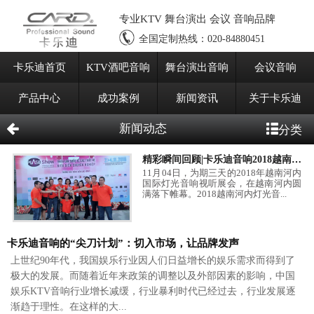
专业KTV 舞台演出 会议 音响品牌
全国定制热线：
020-84880451
卡乐迪首页
KTV酒吧音响
舞台演出音响
会议音响
产品中心
成功案例
新闻资讯
关于卡乐迪
新闻动态
分类
精彩瞬间回顾|卡乐迪音响2018越南河内国际灯光音响视听展会
11月04日，为期三天的2018年越南河内
国际灯光音响视听展会，在越南河内圆
满落下帷幕。2018越南河内灯光音...
卡乐迪音响的“尖刀计划”：切入市场，让品牌发声
上世纪90年代，我国娱乐行业因人们日益增长的娱乐需求而得到了
极大的发展。而随着近年来政策的调整以及外部因素的影响，中国
娱乐KTV音响行业增长减缓，行业暴利时代已经过去，行业发展逐
渐趋于理性。在这样的大...